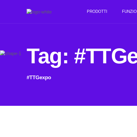
PRODOTTI
FUNZIO
Tag:
#TTG
#TTGexpo